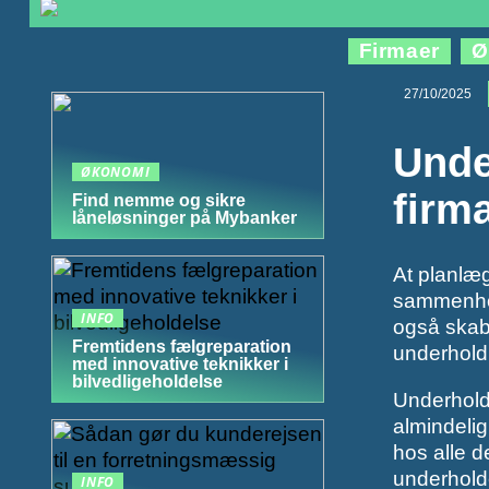
Firmaer
Ø
27/10/2025
Unde
ØKONOMI
firm
Find nemme og sikre
låneløsninger på Mybanker
At planlæg
sammenhol
INFO
også skabe
Fremtidens fælgreparation
underholdn
med innovative teknikker i
bilvedligeholdelse
Underholdn
almindelig
hos alle d
underholde
INFO