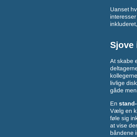
Uanset hvi
interesser 
inkluderet
Sjove 
At skabe e
deltagern
kollegerne
livlige di
gåde mens 
En
stand
Vælg en ko
føle sig i
at vise de
båndene i