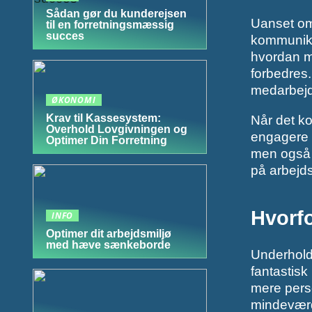
Sådan gør du kunderejsen
Uanset om 
til en forretningsmæssig
succes
kommunikat
hvordan ma
forbedres.
medarbejd
ØKONOMI
Krav til Kassesystem:
Når det ko
Overhold Lovgivningen og
engagere a
Optimer Din Forretning
men også å
på arbejd
Hvorfo
INFO
Optimer dit arbejdsmiljø
med hæve sænkeborde
Underholdn
fantastisk
mere perso
mindeværdi