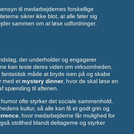
 hensyn til medarbejdernes forskellige
eterne sikrer ikke blot, at alle føler sig
bejder sammen om at løse udfordringer.
indslag, der underholder og engagerer
rne kan teste deres viden om virksomheden,
 fantastisk måde at bryde isen på og skabe
er med et
mystery dinner
, hvor de skal løse en
af spænding til aftenen.
 humor ofte styrker det sociale sammenhold.
edens kultur, så alle kan få et godt grin og
urrence
, hvor medarbejderne får mulighed for
 også stolthed blandt deltagerne og styrker