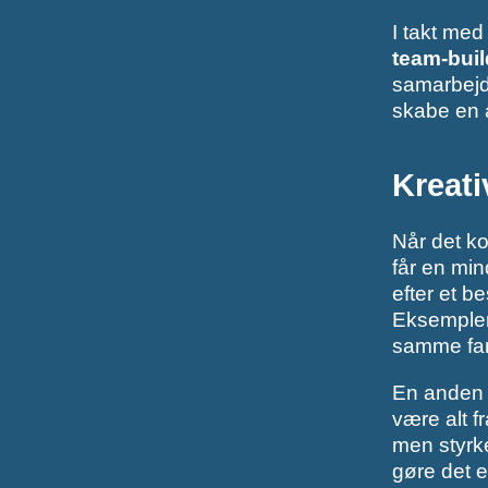
I takt med
team-buil
samarbejde
skabe en a
Kreati
Når det ko
får en min
efter et b
Eksempler 
samme far
En anden 
være alt f
men styrk
gøre det 