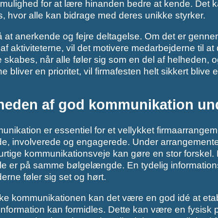
r mulighed for at lære hinanden bedre at kende. Det ka
 hvor alle kan bidrage med deres unikke styrker.
 at anerkende og fejre deltagelse. Om det er genne
 af aktiviteterne, vil det motivere medarbejderne til at
skabes, når alle føler sig som en del af helheden, og
ne bliver en prioritet, vil firmafesten helt sikkert bliv
gheden af god kommunikation un
ikation er essentiel for et vellykket firmaarrangemen
de, involverede og engagerede. Under arrangementet 
urtige kommunikationsveje kan gøre en stor forskel. De
alle er på samme bølgelængde. En tydelig informati
rne føler sig set og hørt.
rke kommunikationen kan det være en god idé at etab
g information kan formidles. Dette kan være en fysisk 