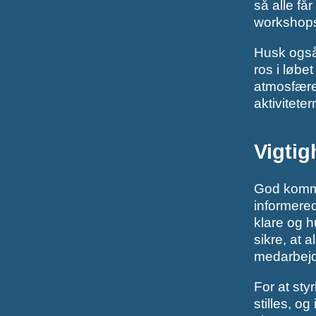
så alle få
workshops,
Husk også
ros i løbet
atmosfære 
aktiviteter
Vigti
God kommun
informere
klare og h
sikre, at 
medarbejde
For at sty
stilles, o