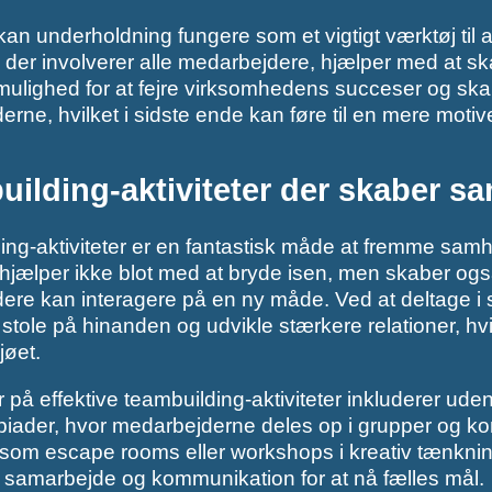
n underholdning fungere som et vigtigt værktøj til 
r, der involverer alle medarbejdere, hjælper med at sk
mulighed for at fejre virksomhedens succeser og skab
rne, hvilket i sidste ende kan føre til en mere moti
ilding-aktiviteter der skaber s
ng-aktiviteter er en fantastisk måde at fremme sam
r hjælper ikke blot med at bryde isen, men skaber o
ere kan interagere på en ny måde. Ved at deltage i
 stole på hinanden og udvikle stærkere relationer, hv
jøet.
på effektive teambuilding-aktiviteter inkluderer udend
iader, hvor medarbejderne deles op i grupper og ko
r som escape rooms eller workshops i kreativ tænkni
 samarbejde og kommunikation for at nå fælles mål.