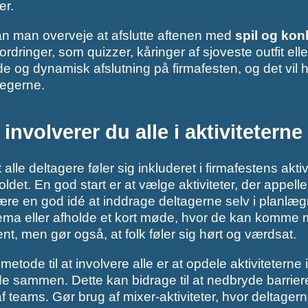
er.
an man overveje at afslutte aftenen med
spil og kon
fordringer, som quizzer, kåringer af sjoveste outfit el
og dynamisk afslutning på firmafesten, og det vil he
legerne.
involverer du alle i aktiviteterne
t alle deltagere føler sig inkluderet i firmafestens akti
et. En god start er at vælge aktiviteter, der appellere
ære en god idé at inddrage deltagerne selv i planl
a eller afholde et kort møde, hvor de kan komme med 
, men gør også, at folk føler sig hørt og værdsat.
etode til at involvere alle er at opdele aktiviteterne
e sammen. Dette kan bidrage til at nedbryde barriere
f teams. Gør brug af mixer-aktiviteter, hvor deltagern