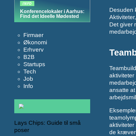
INFO
Desuden ka
Konferencelokaler i Aarhus:
Find det Ideelle Mødested
Aktivitete
Det giver 
medarbejde
Firmaer
Økonomi
Erhverv
Teambu
B2B
Startups
Teambuildi
Tech
aktivitete
Job
medarbejd
Info
ansatte at
arbejdsmil
Eksempler 
teamolymp
Lays Chips: Guide til små
aktivitete
poser
de kræver