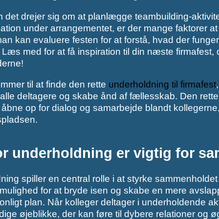
det drejer sig om at planlægge teambuilding-aktivitete
ion under arrangementet, er der mange faktorer at t
n kan evaluere festen for at forstå, hvad der funge
 Læs med for at få inspiration til din næste firmafest
erne!
mmer til at finde den rette
underholdning til firmafest
lle deltagere og skabe ånd af fællesskab. Den rette
bne op for dialog og samarbejde blandt kollegerne, 
spladsen.
r underholdning er vigtig for 
ing spiller en central rolle i at styrke sammenholdet
 mulighed for at bryde isen og skabe en mere avslapp
nligt plan. Når kolleger deltager i underholdende ak
ge øjeblikke, der kan føre til dybere relationer og