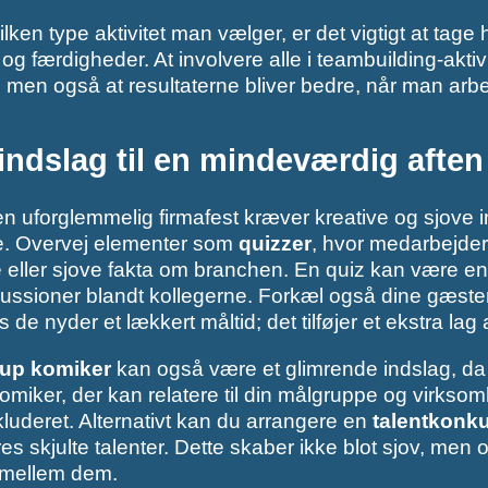
lken type aktivitet man vælger, er det vigtigt at tage
og færdigheder. At involvere alle i teambuilding-aktivit
, men også at resultaterne bliver bedre, når man ar
indslag til en mindeværdig aften
n uforglemmelig firmafest kræver kreative og sjove 
e. Overvej elementer som
quizzer
, hvor medarbejde
 eller sjove fakta om branchen. En quiz kan være en
skussioner blandt kollegerne. Forkæl også dine gæst
de nyder et lækkert måltid; det tilføjer et ekstra lag 
-up komiker
kan også være et glimrende indslag, da
miker, der kan relatere til din målgruppe og virksomh
nkluderet. Alternativt kan du arrangere en
talentkonk
res skjulte talenter. Dette skaber ikke blot sjov, men
mellem dem.