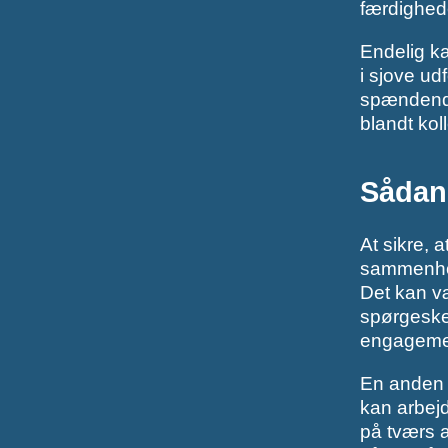
færdighed
Endelig k
i sjove ud
spændende 
blandt kol
Sådan 
At sikre, a
sammenhold
Det kan v
spørgeskem
engagement
En anden m
kan arbejd
på tværs a