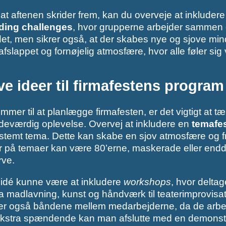
 at aftenen skrider frem, kan du overveje at inkludere 
ding challenges
, hvor grupperne arbejder sammen o
t, men sikrer også, at der skabes nye og sjove minder
fslappet og fornøjelig atmosfære, hvor alle føler sig 
ve ideer til firmafestens program
mmer til at planlægge firmafesten, er det vigtigt at tæ
deværdig oplevelse. Overvej at inkludere en
temafe
estemt tema. Dette kan skabe en sjov atmosfære og 
på temaer kan være 80’erne, maskerade eller endda e
ve.
idé kunne være at inkludere
workshops
, hvor delta
ra madlavning, kunst og håndværk til teaterimprovisati
er også båndene mellem medarbejderne, da de arbej
ekstra spændende kan man afslutte med en demonstrat