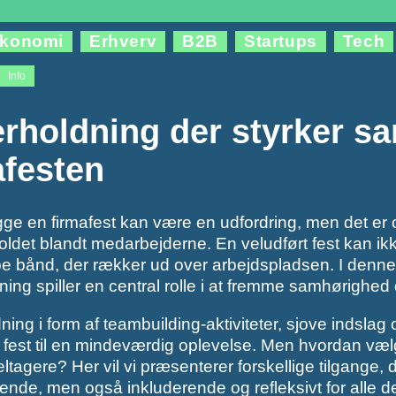
konomi
Erhverv
B2B
Startups
Tech
Info
rholdning der styrker sa
afesten
ge en firmafest kan være en udfordring, men det er 
det blandt medarbejderne. En veludført fest kan ik
 bånd, der rækker ud over arbejdspladsen. I denne a
ing spiller en central rolle i at fremme samhørighed
ing i form af teambuilding-aktiviteter, sjove indsla
 fest til en mindeværdig oplevelse. Men hvordan vælge
eltagere? Her vil vi præsenterer forskellige tilgange, 
nde, men også inkluderende og refleksivt for alle d