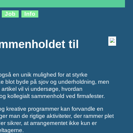
Job
Info
mmenholdet til
også en unik mulighed for at styrke
ke blot byde på sjov og underholdning, men
rtikel vil vi undersøge, hvordan
 og kollegialt sammenhold ved firmafester.
g og kreative programmer kan forvandle en
r man de rigtige aktiviteter, der rammer plet
der sikrer, at arrangementet ikke kun er
eltagerne.