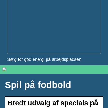
Sørg for god energi på arbejdspladsen
Spil på fodbold
Bredt udvalg af specials på