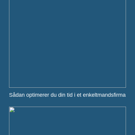
Sådan optimerer du din tid i et enkeltmandsfirma