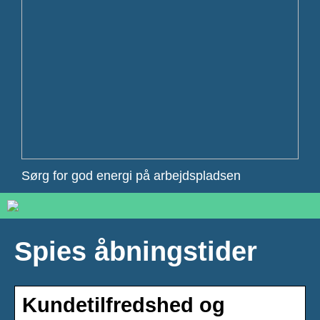
Sørg for god energi på arbejdspladsen
Spies åbningstider
Kundetilfredshed og