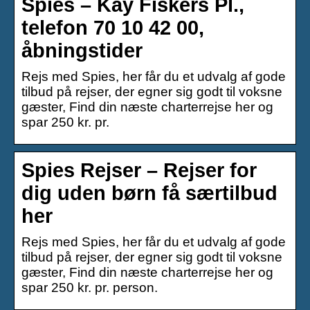
Spies – Kay Fiskers Pl.,
telefon 70 10 42 00,
åbningstider
Rejs med Spies, her får du et udvalg af gode
tilbud på rejser, der egner sig godt til voksne
gæster, Find din næste charterrejse her og
spar 250 kr. pr.
Spies Rejser – Rejser for
dig uden børn få særtilbud
her
Rejs med Spies, her får du et udvalg af gode
tilbud på rejser, der egner sig godt til voksne
gæster, Find din næste charterrejse her og
spar 250 kr. pr. person.