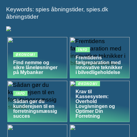
Keywords: spies åbningstider, spies.dk
åbningstider
INFO
ØKONOMI
Fremtidens
Find nemme og
fælgreparation med
sikre låneløsninger
innovative teknikker
på Mybanker
i bilvedligeholdelse
ØKONOMI
Krav til
INFO
Kassesystem:
Sådan gør du
Overhold
kunderejsen til en
Lovgivningen og
forretningsmæssig
Optimer Din
succes
Forretning