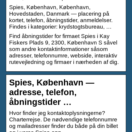
Spies, København, København,
Hovedstaden, Danmark — placering på
kortet, telefon, åbningstider, anmeldelser.
Findes i kategorier: krydstogtsbureau, …
Find åbningstider for firmaet Spies i Kay
Fiskers Plads 9, 2300, København S såvel
som andre kontaktinformationer såsom
adresser, telefonnumre, webside, interaktiv
rutevejledning og firmaer i nærheden af dig.
Spies, København —
adresse, telefon,
åbningstider …
Hvor finder jeg kontaktoplysningerne?
Charterrejse. De nødvendige telefonnumre
og mailadresser finder du både på din billet