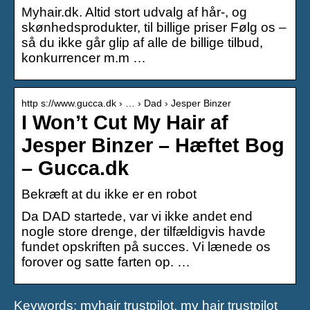
Myhair.dk. Altid stort udvalg af hår-, og
skønhedsprodukter, til billige priser Følg os –
så du ikke går glip af alle de billige tilbud,
konkurrencer m.m …
http s://www.gucca.dk › … › Dad › Jesper Binzer
I Won’t Cut My Hair af
Jesper Binzer – Hæftet Bog
– Gucca.dk
Bekræft at du ikke er en robot
Da DAD startede, var vi ikke andet end
nogle store drenge, der tilfældigvis havde
fundet opskriften på succes. Vi lænede os
forover og satte farten op. …
Keywords: myhair trustpilot, my hair trustpilot