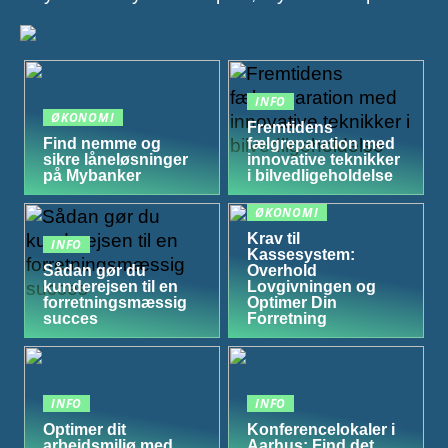
INFO
ØKONOMI
Fremtidens
Find nemme og
fælgreparation med
sikre låneløsninger
innovative teknikker
på Mybanker
i bilvedligeholdelse
ØKONOMI
Krav til
INFO
Kassesystem:
Sådan gør du
Overhold
kunderejsen til en
Lovgivningen og
forretningsmæssig
Optimer Din
succes
Forretning
INFO
INFO
Optimer dit
Konferencelokaler i
arbejdsmiljø med
Aarhus: Find det