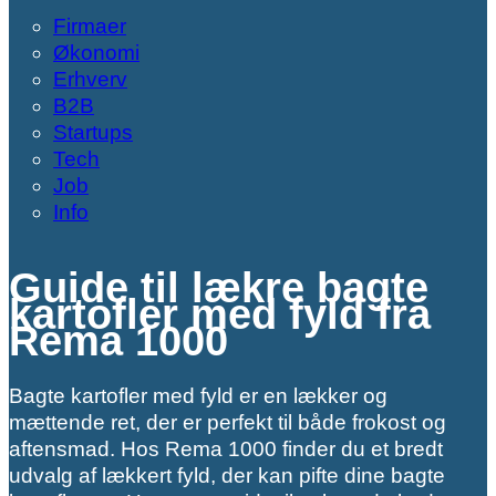
Firmaer
Økonomi
Erhverv
B2B
Startups
Tech
Job
Info
Guide til lækre bagte
kartofler med fyld fra
Rema 1000
Bagte kartofler med fyld er en lækker og
mættende ret, der er perfekt til både frokost og
aftensmad. Hos Rema 1000 finder du et bredt
udvalg af lækkert fyld, der kan pifte dine bagte