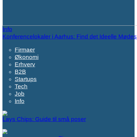
Info
Konferencelokaler i Aarhus: Find det Ideelle Mødes
Firmaer
Økonomi
Erhverv
B2B
Startups
Tech
Job
Info
Lays Chips: Guide til små poser