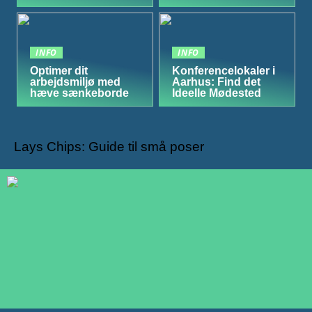
INFO
INFO
Optimer dit
Konferencelokaler i
arbejdsmiljø med
Aarhus: Find det
hæve sænkeborde
Ideelle Mødested
Lays Chips: Guide til små poser