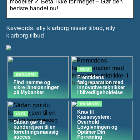
modeller ✓ Betal ikke for meget – Gør den
bedste handel nu!
Keywords: etly klarborg nisser tilbud, etly
klarborg tilbud
INFO
ØKONOMI
Fremtidens
Find nemme og
fælgreparation med
sikre låneløsninger
innovative teknikker
på Mybanker
i bilvedligeholdelse
ØKONOMI
Krav til
INFO
Kassesystem:
Sådan gør du
Overhold
kunderejsen til en
Lovgivningen og
forretningsmæssig
Optimer Din
succes
Forretning