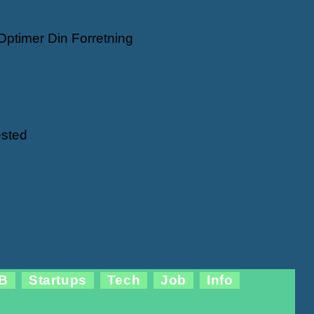
Optimer Din Forretning
ested
B
Startups
Tech
Job
Info