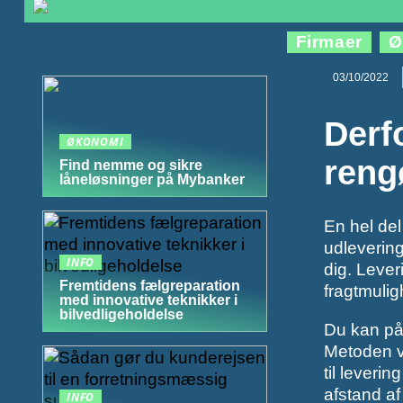
Firmaer
Ø
03/10/2022
Derf
ØKONOMI
reng
Find nemme og sikre
låneløsninger på Mybanker
En hel del
udlevering
INFO
dig. Lever
Fremtidens fælgreparation
fragtmulig
med innovative teknikker i
bilvedligeholdelse
Du kan på 
Metoden v
til leveri
afstand af
INFO