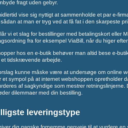
mbyde fragt uden gebyr.
idlertid vise sig nyttigt at sammenholde et par e-firma
sådan at man er tryg ved at få fat i den skarpeste pri
lår vi et slag for bestillinger med betalingskort elle
agsordning fra for eksempel ViaBill, når du higer efte
hopper hos en e-butik behøver man altid bese e-buti
s et tidskrævende arbejde.
orslag kunne måske være at undersøge om online web
r et sympol på at internet webshoppen opretholder dan
rderes af sagkyndige som mestrer retningslinjerne. D
øder dilemmaer med din bestilling.
lligste leveringstype
 giver dig ganske fornemme genveje til at vurdere en