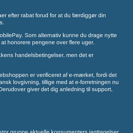
er efter rabat forud for at du færdiggør din
s.
r MobilePay. Som alternativ kunne du drage nytte
r at honorere pengene over flere uger.
kkens handelsbetingelser, men det er
shoppen er verificeret af e-mærket, fordi det
sk lovgivning, tillige med at e-forretningen nu
erudover giver det dig anledning til support,
 stor gruppe aktuelle konsumenters iagttagelser