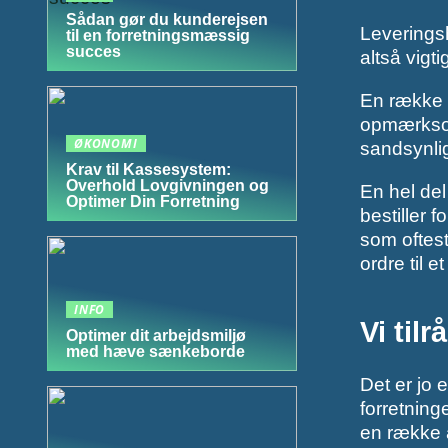
Sådan gør du kunderejsen
Leveringsh
til en forretningsmæssig
succes
altså vigt
En række o
opmærksom 
ØKONOMI
sandsynlig
Krav til Kassesystem:
Overhold Lovgivningen og
En hel del
Optimer Din Forretning
bestiller 
som oftest
ordre til e
INFO
Vi til
Optimer dit arbejdsmiljø
med hæve sænkeborde
Det er jo 
forretning
en række a