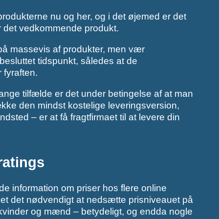
rodukterne nu og her, og i det øjemed er det
 for det vedkommende produkt.
gt på massevis af produkter, men vær
besluttet tidspunkt, således at de
 fyraften.
mange tilfælde er det under betingelse af at man
række den mindst kostelige leveringsversion,
ted – er at få fragtfirmaet til at levere din
ratings
nde information om priser hos flere online
ndet det nødvendigt at nedsætte prisniveauet på
il kvinder og mænd – betydeligt, og endda nogle