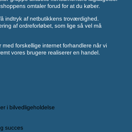
bshoppens omtaler forud for at du køber.
 få indtryk af netbutikkens troværdighed.
ing af ordreforløbet, som lige så vel må
r med forskellige internet forhandlere når vi
remt vores brugere realiserer en handel.
r i bilvedligeholdelse
ig succes