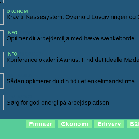
ØKONOMI
29/07/2024
Krav til Kassesystem: Overhold Lovgivningen og 
INFO
01/05/2024
Optimer dit arbejdsmiljø med hæve sænkeborde
INFO
20/02/2024
Konferencelokaler i Aarhus: Find det Ideelle Mød
25/10/2022
Sådan optimerer du din tid i et enkeltmandsfirma
15/10/2022
Sørg for god energi på arbejdspladsen
Firmaer
Økonomi
Erhverv
B2