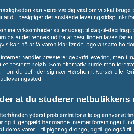
astigheden kan være vældig vital om vi skal bruge p
igt at du besigtiger det anslåede leveringstidspunkt
nline virksomheder stiller udsigt til dag-til-dag fra
på at det regnes ud fra at bestillingen laves før et 
vis kan nå at få varen klar før de lageransatte holder
 internet handler præsterer gebyrfri levering, men i 
for et bestemt beløb. Som alternativ burde man foret
 – om du befinder sig nær Hørsholm, Korsør eller Grinds
t udleveringssted.
råder at du studerer netbutikkens 
efterhånden yderst problemfrit for alle og enhver at fi
er og til gengæld har mange internet forretninger fu
f deres varer – til piger og drenge, og tillige også t