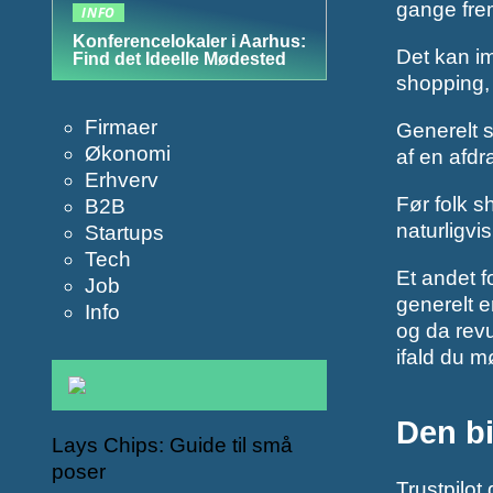
gange fre
INFO
Konferencelokaler i Aarhus:
Det kan im
Find det Ideelle Mødested
shopping, 
Firmaer
Generelt s
Økonomi
af en afdr
Erhverv
Før folk s
B2B
naturligvi
Startups
Tech
Et andet f
Job
generelt e
Info
og da revu
ifald du m
Den bi
Lays Chips: Guide til små
poser
Trustpilot