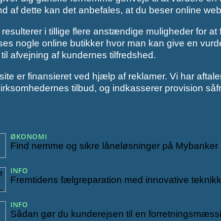
d af dette kan det anbefales, at du beser online we
esulterer i tillige flere anstændige muligheder for at
s nogle online butikker hvor man kan give en vurder
il afvejning af kundernes tilfredshed.
ite er finansieret ved hjælp af reklamer. Vi har aftale
virksomhedernes tilbud, og indkasserer provision såf
ØKONOMI
15/03/2025
Find nemme og sikre låneløsninger på Mybanker
INFO
08/01/2025
Fremtidens fælgreparation med innovative teknikke
INFO
03/01/2025
Sådan gør du kunderejsen til en forretningsmæss