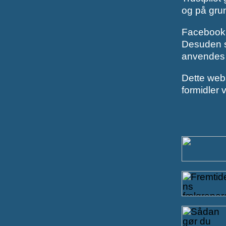
og på grun
Facebook r
Desuden se
anvendes t
Dette webs
formidler 