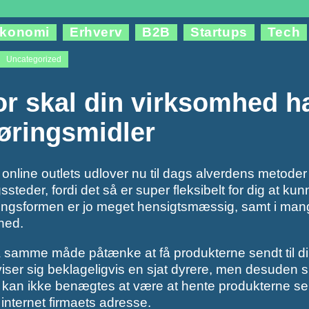
konomi
Erhverv
B2B
Startups
Tech
Uncategorized
or skal din virksomhed ha
øringsmidler
 online outlets udlover nu til dags alverdens metoder ti
ssteder, fordi det så er super fleksibelt for dig at 
ingsformen er jo meget hensigtsmæssig, samt i mange
hed.
samme måde påtænke at få produkterne sendt til din 
iser sig beklageligvis en sjat dyrere, men desuden 
ng kan ikke benægtes at være at hente produkterne se
 internet firmaets adresse.