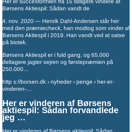
Her er succesformlen fra 15 tidligere vindere af
Børsens Aktiespil: Sådan vandt de
4. nov. 2020 — Henrik Dahl-Andersen står her
med den præmiecheck, han modtog som vinder af
Børsens Aktiespil i 2019. Han vandt ved at satse
på biotek.
Børsens Aktiespil er i fuld gang, og 65.000
deltagere jagter sejren og førstepræmien på
250.000…
http s://borsen.dk › nyheder › penge › her-er-
vinderen-…
Her er vinderen af Børsens
aktiespil: Sådan forvandlede
jeg …
Her er vinderen af Børsens aktiespil: Sådan