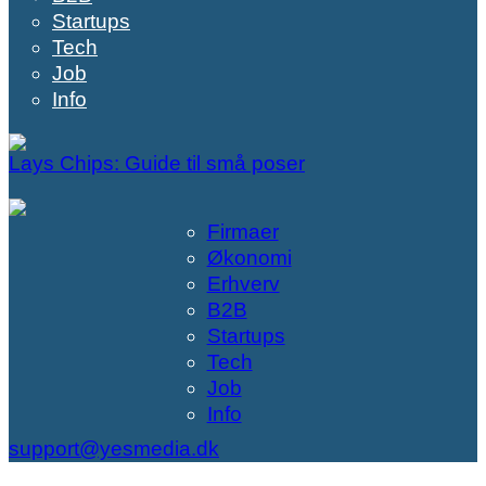
Startups
Tech
Job
Info
Lays Chips: Guide til små poser
Firmaer
Økonomi
Erhverv
B2B
Startups
Tech
Job
Info
support@yesmedia.dk