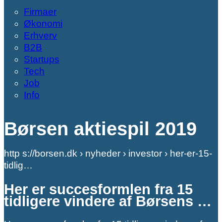
Firmaer
Økonomi
Erhverv
B2B
Startups
Tech
Job
Info
Børsen aktiespil 2019
http s://borsen.dk › nyheder › investor › her-er-15-
tidlig…
Her er succesformlen fra 15
tidligere vindere af Børsens …