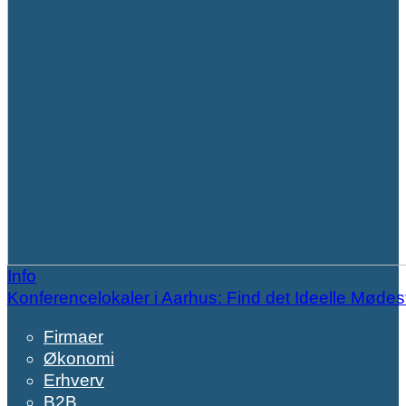
Info
Konferencelokaler i Aarhus: Find det Ideelle Mødes
Firmaer
Økonomi
Erhverv
B2B